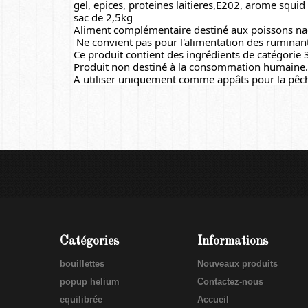
gel, epices, proteines laitieres,E202, arome squid 
sac de 2,5kg
Aliment complémentaire destiné aux poissons na
 Ne convient pas pour l'alimentation des ruminan
Ce produit contient des ingrédients de catégorie 
Produit non destiné à la consommation humaine.
A utiliser uniquement comme appâts pour la pêc
Catégories
Informations
bouillettes
Nouveaux produits
popup helium
Contactez-nous
equilibrée
Accueil