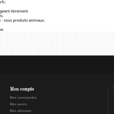
cfc.
geant librement.
ts.
3 : sous produits animaux.
he.
Mon compte
Mes commandes
Mes avoirs
Mes adresses