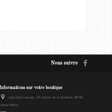
Nous suivre
Informations sur votre boutique
carp food concept, 50 chemin de la bouillane 38730
virieu france