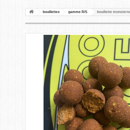
bouillettes
gamme R/S
bouillette monster