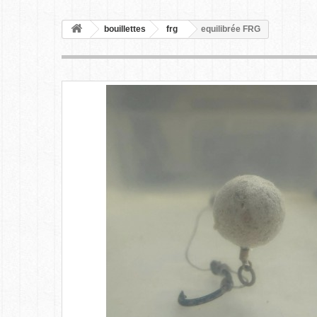
bouillettes
frg
equilibrée FRG