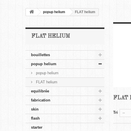
popup helium
FLAT helium
FLAT HELIUM
bouillettes
popup helium
popup helium
FLAT helium
equilibrée
FLAT
fabrication
skin
Tri
--
flash
starter