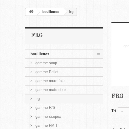
bouillettes
frg
FRG
ga
bouillettes
gamme soup
gamme Pellet
gamme mure foie
gamme maîs doux
FRG
frg
gamme R/S
Tri
--
gamme scopex
gamme FMH