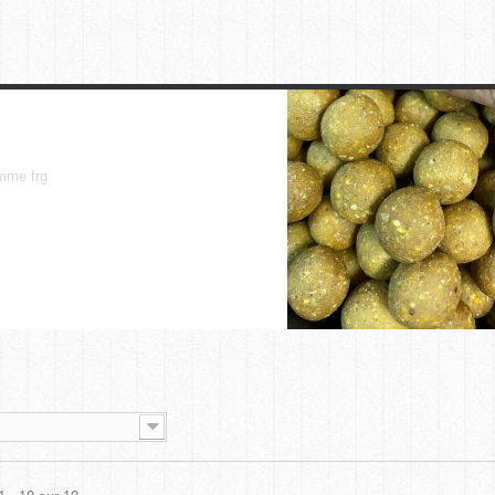
frg
mme frg